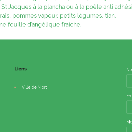
St Jacques à la plancha ou à la poêle anti adhés
frais, pommes vapeur, petits légumes, tian.
e feuille d’angélique fraîche.
Liens
N
Ville de Niort
Em
Me