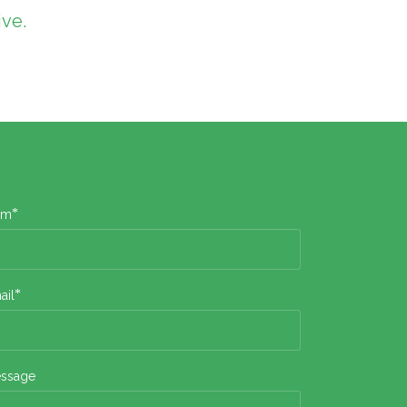
ive.
*
om
*
ail
ssage