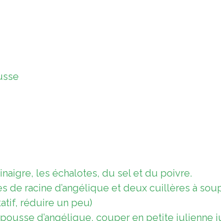
usse
inaigre, les échalotes, du sel et du poivre.
les de racine d’angélique et deux cuillères à s
tif, réduire un peu)
pousse d’angélique, couper en petite julienne ju