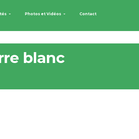
ités
Photos et Vidéos
Contact
rre blanc