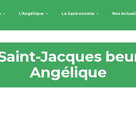
n
L'Angélique
La Gastronomie
Nos Actual
Saint-Jacques beu
Angélique