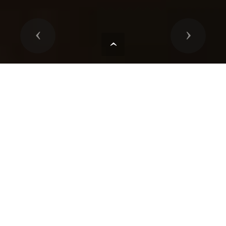
Previous
Next
Bienvenue sur le
site de
l'Association de